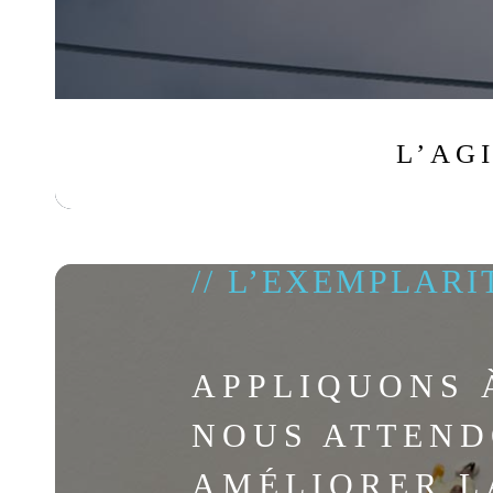
L’AG
// L’EXEMPLARI
APPLIQUONS 
NOUS ATTEND
AMÉLIORER L